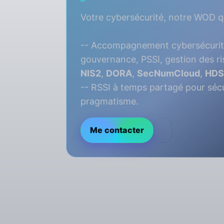
Votre cybersécurité, notre WOD qu
-- Accompagnement cybersécurité
gouvernance, PSSI, gestion des r
NIS2
,
DORA
,
SecNumCloud
,
HDS.
-- RSSI à temps partagé pour sécu
pragmatisme.
Me contacter