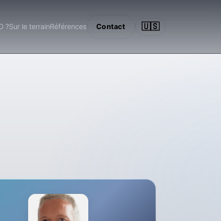
🇺🇸
 ?
Sur le terrain
Références
Contact