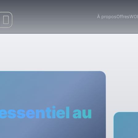
À propos
Offres
WOD
'essentiel au