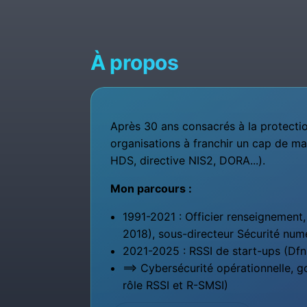
À propos
Après 30 ans consacrés à la protectio
organisations à franchir un cap de ma
HDS, directive NIS2, DORA...).
Mon parcours :
1991-2021 : Officier renseignemen
2018), sous-directeur Sécurité nu
2021-2025 : RSSI de start-ups (Df
==> Cybersécurité opérationnelle, 
rôle RSSI et R-SMSI)