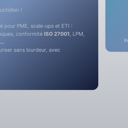
otidien !
 pour PME, scale-ups et ETI :
isques, conformité
ISO 27001
, LPM,
E
..
riser sans lourdeur, avec