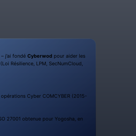
– j’ai fondé
Cyberwod
pour aider les
s (Loi Résilience, LPM, SecNumCloud,
int opérations Cyber COMCYBER (2015-
n ISO 27001 obtenue pour Yogosha, en